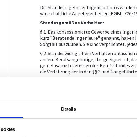
Die Standesregeln der Ingenieurbüros werden 
wirtschaftliche Angelegenheiten, BGBL. 726/19
Standesgemäßes Verhalten:
§ 1. Das konzessionierte Gewerbe eines Inge
kurz "Beratende Ingenieure" genannt, haben 
Sorgfalt auszuüben. Sie sind verpflichtet, jede
§ 2. Standeswidrig ist ein Verhalten anlässlic
andere Berufsangehörige, das geeignet ist, d
gemeinsame Interessen des Berufsstandes zu sc
die Verletzung der in den §§ 3 und 4 angeführ
§ 3. Beratende Ingenieure sind anlässlich de
insbesondere zur Einhaltung der nachstehende
Beratende Ingenieure sind im Interesse i
jeweiligen Auftraggebers unbeeinflusst 
Werden Beratende Ingenieure von ihren 
Details
des Auftrages zu vertreten, so sind sie 
bürgerlichen Rechtes als Gewalthaber tr
vorzukehren, was sie für nützlich und n
haben bei der Durchführung ihrer Aufträ
Cookies
technischen Vorschriften wirtschaftlich 