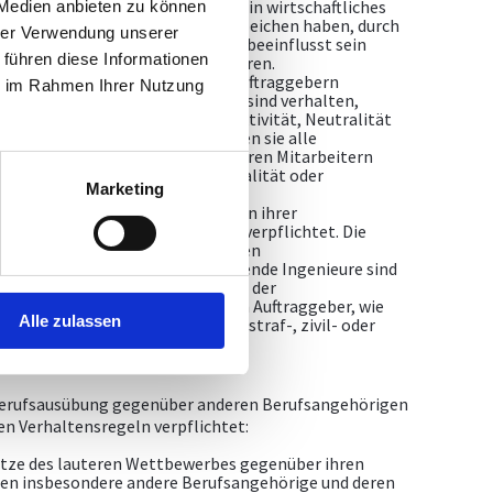
Sollte ein Beratender Ingenieur ein wirtschaftliches
 Medien anbieten zu können
hlägigen Unternehmen oder dergleichen haben, durch
hrer Verwendung unserer
hrung des ihm erteilten Auftrages beeinflusst sein
 führen diese Informationen
ber darüber umgehend zu informieren.
rfen ausschließlich die von den Auftraggebern
ie im Rahmen Ihrer Nutzung
werden. Beratende Ingenieure sind verhalten,
boten werden und die ihre Objektivität, Neutralität
nnten, abzulehnen; weiters haben sie alle
en von Dritten auch nicht von ihren Mitarbeitern
ungen die Objektivität, Neutralität oder
Marketing
rächtigen könnten.
egenheit über die ihnen im Rahmen ihrer
 anvertrauten Angelegenheiten verpflichtet. Die
 und insoweit der Auftraggeber den
er Pflicht entbunden hat. Beratende Ingenieure sind
eit verpflichtet, als die Wahrung der
ung eigener Ansprüche gegen den Auftraggeber, wie
Alle zulassen
üche usw., oder der Abwendung straf-, zivil- oder
egenstehen würde.
r Berufsausübung gegenüber anderen Berufsangehörigen
n Verhaltensregeln verpflichtet:
ätze des lauteren Wettbewerbes gegenüber ihren
fen insbesondere andere Berufsangehörige und deren