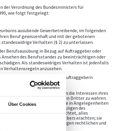
in der Verordnung des Bundesministers für
90, wie folgt festgelegt:
nieurbüros ausübende Gewerbetreibende, im folgenden
ihren Beruf gewissenhaft und mit der gebotenen
s standeswidrige Verhalten (§ 2) zu unterlassen.
h der Berufsausübung in Bezug auf Auftraggeber oder
as Ansehen des Berufsstandes zu beeinträchtigen oder
hädigen. Als standeswidriges Verhalten ist jedenfalls
ten Verhaltensregeln anzusehen.
r Berufsausübung gegenüber ihren Auftraggebern
n Verhaltensregeln verpflichtet:
hrer Auftraggeber tätig und haben die Interessen ihres
von den eigenen und den Interessen Dritter zu wahren.
Auftraggebern bevollmächtigt, sie in Angelegenheiten
Über Cookies
unbeschadet der sie nach den Regelungen des
effenden Verpflichtungen verpflichtet, alles
otwendig zum Wohle des Auftraggebers erachten; sie
ge unter Beachtung der einschlägigen rechtlichen und
und sorgfältig vorzugehen.