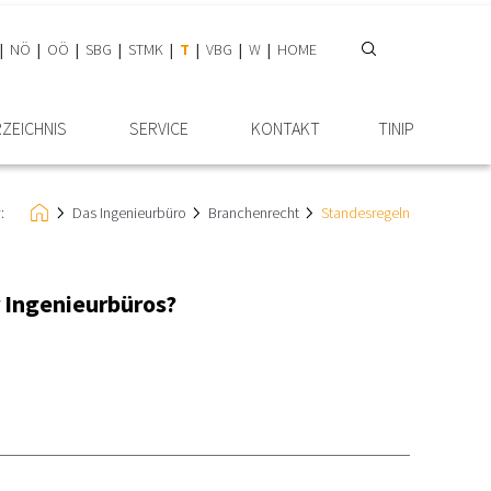
NÖ
OÖ
SBG
STMK
T
VBG
W
HOME
RZEICHNIS
SERVICE
KONTAKT
TINIP
:
Das Ingenieurbüro
Branchenrecht
Standesregeln
 Ingenieurbüros?