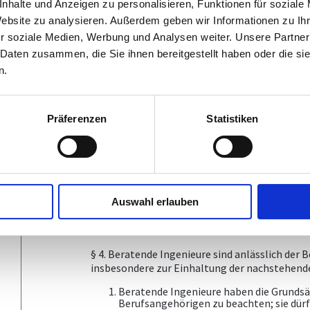
Interessenskonflikte sind zu vermeiden. 
nhalte und Anzeigen zu personalisieren, Funktionen für soziale
Interesse an einem Patent, einem einsc
Website zu analysieren. Außerdem geben wir Informationen zu I
das seine Unparteilichkeit bei der Ausfü
r soziale Medien, Werbung und Analysen weiter. Unsere Partner
könnte, ist er verhalten, den Auftragge
Als Vergütung beruflicher Leistungen dü
 Daten zusammen, die Sie ihnen bereitgestellt haben oder die s
gezahlten Honorare entgegengenommen 
n.
Zuwendungen, die ihnen von Dritten ange
oder Unabhängigkeit beeinträchtigen kö
Vorkehrungen zu treffen, dass Zuwendung
angenommen werden, wenn solche Zuwend
Präferenzen
Statistiken
Unabhängigkeit des Mitarbeiters beeint
Beratende Ingenieure sind zur Verschwi
Berufsausübung von ihren Auftraggebern
Verschwiegenheitspflicht entfällt, wenn
Gewerbetreibenden ausdrücklich von dies
weiters insoweit nicht zur Verschwiegenh
Verschwiegenheitspflicht der Durchsetz
Auswahl erlauben
Honorarforderungen, Schadenersatzanspr
verwaltungsrechtlicher Nachteile entg
§ 4. Beratende Ingenieure sind anlässlich de
insbesondere zur Einhaltung der nachstehende
Beratende Ingenieure haben die Grunds
Berufsangehörigen zu beachten; sie dür