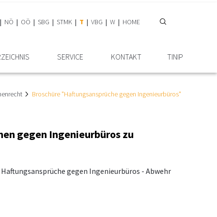
NÖ
OÖ
SBG
STMK
T
VBG
W
HOME
RZEICHNIS
SERVICE
KONTAKT
TINIP
henrecht
Broschüre "Haftungsansprüche gegen Ingenieurbüros"
chen gegen Ingenieurbüros zu
 " Haftungsansprüche gegen Ingenieurbüros - Abwehr