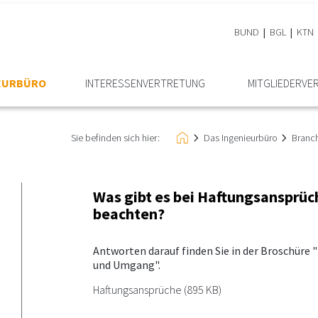
BUND
BGL
KTN
IEURBÜRO
INTERESSEN­VERTRETUNG
MITGLIEDER­VE
Sie befinden sich hier:
Das Ingenieurbüro
Branc
Was gibt es bei Haftungsansprü
beachten?
Antworten darauf finden Sie in der Broschüre
und Umgang".
Haftungsansprüche
(895 KB)