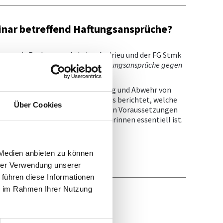
inar betreffend Haftungsansprüche?
nsam mit Rechtsanwalt Lukas Andrieu und der FG Stmk
mpfehlungen und Gesetzen - Haftungsansprüche gegen
 ganz Österreich abgehalten.
r (technischen) Vertragsgestaltung und Abwehr von
anhand von Fällen aus der Praxis berichtet, welche
Über Cookies
haben und warum und unter welchen Voraussetzungen
en für die Tätigkeit von Ingenieurinnen essentiell ist.
n Sie hier:
 Medien anbieten zu können
hrer Verwendung unserer
 führen diese Informationen
ie im Rahmen Ihrer Nutzung
g-Cookies
,
hen.