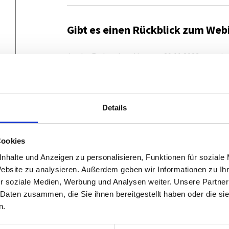
Gibt es einen Rückblick zum Web
Ja, der Fachverband hat am 29.11.2022 gemei
ein Webinar zum Thema "
ÖNORMEN: Zwischen E
Ingenieurbüros
" mit rund 150 Teilnehmern aus
Rechtsanwalt Andrieu hat als Spezialist in de
Haftungsansprüchen gegenüber Ingenieurbüros 
Details
rechtliche Relevanz ÖNormen in Österreich 
die Kenntnis der jeweils fachspezifischen Norm
Die Unterlagen und das Video zum Vortrag finde
Cookies
Online Vortrag ÖNORMEN.pdf
(1,0 MB)
nhalte und Anzeigen zu personalisieren, Funktionen für soziale
Website zu analysieren. Außerdem geben wir Informationen zu I
r soziale Medien, Werbung und Analysen weiter. Unsere Partner
 Daten zusammen, die Sie ihnen bereitgestellt haben oder die s
n.
Bitte
akzeptieren Sie Marketin
um dieses Video anzuse