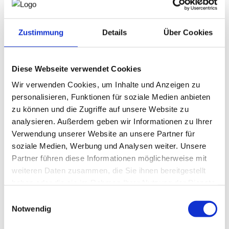
Downloads, Links & Infos
Für Ingenieurbüros gilt:
die
Befähigungsprüfung
ist der
TINIP
Ausbilderprüfung
gemäß § 29a des
Betriebsanlagen-CoachING
Berufsausbildungsgesetzes
gleichgehalten
-
Zustimmung
Details
Über Cookies
siehe
Bundesgesetzblatt
(
BGBl. II Nr. 262/1998
zuletzt
Lehrbetrieb und Lehrlinge
geändert durch BGBl. II Nr 478/2005). Dh, nur wer eine
Logos
Befähigungsprüfung
für Ingenieurbüros absolviert hat, darf
Diese Webseite verwendet Cookies
auch ohne extra
Ausbilderprüfung
Lehrlinge ausbilden.
Harmonisierte Europäische Normen
Wir verwenden Cookies, um Inhalte und Anzeigen zu
Tipp:
Schauen Sie auch in den
Online-Ratgeber
personalisieren, Funktionen für soziale Medien anbieten
Lehrbetriebe
.
zu können und die Zugriffe auf unsere Website zu
analysieren. Außerdem geben wir Informationen zu Ihrer
Verwendung unserer Website an unsere Partner für
soziale Medien, Werbung und Analysen weiter. Unsere
Welche Lehrberufe kommen bei einem
Partner führen diese Informationen möglicherweise mit
Ingenieurbüro in Betracht?
weiteren Daten zusammen, die Sie ihnen bereitgestellt
haben oder die sie im Rahmen Ihrer Nutzung der Dienste
Dies wird auf Anfrage und im Einzelfall von der
gesammelt haben.
Lehrlingsstelle unter Mitwirkung der Arbeiterkammer
Einwilligungsauswahl
geprüft und im
Feststellungsbescheid
festgehalten. Neben
Notwendig
der rechtlichen Eignung wird auch die betriebliche Eignung