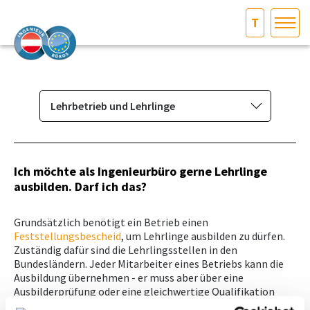
T
HOME
Bundesland auswählen
AKTUELLES/INGOO
Lehrbetrieb und Lehrlinge
Das Ingenieurbüro
DAS INGENIEURBÜRO
Berufsbild & Gründung
Ich möchte als Ingenieurbüro gerne Lehrlinge
INTERESSEN­VERTRETUNG
ausbilden. Darf ich das?
Branchenrecht
Vorbereitungskurs und
MITGLIEDER­VERZEICHNIS
Grundsätzlich benötigt ein Betrieb einen
Befähigungsprüfung
Feststellungsbescheid
, um Lehrlinge ausbilden zu dürfen.
Zuständig dafür sind die Lehrlingsstellen in den
Normenpaket
SERVICE
Bundesländern. Jeder Mitarbeiter eines Betriebs kann die
Ausschreibungsplattform
Ausbildung übernehmen - er muss aber über eine
Ausbilderprüfung oder eine gleichwertige Qualifikation
KONTAKT
Leistungsbilder/Leistungsmodelle
verfügen.