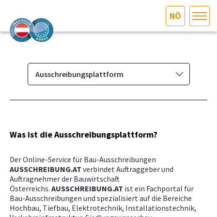
NÖ
HOME
Bundesland auswählen
AKTUELLES/INGOO
Ausschreibungsplattform
Das Ingenieurbüro
DAS INGENIEURBÜRO
Berufsbild & Gründung
INTERESSEN­VERTRETUNG
Branchenrecht
Was ist die Ausschreibungsplattform?
Vorbereitungskurs und
MITGLIEDER­VERZEICHNIS
Der Online-Service für Bau-Ausschreibungen
Befähigungsprüfung
AUSSCHREIBUNG.AT
verbindet Auftraggeber und
Normenpaket
Auftragnehmer der Bauwirtschaft
SERVICE
Österreichs.
AUSSCHREIBUNG.AT
ist ein Fachportal für
Ausschreibungsplattform
Bau-Ausschreibungen und spezialisiert auf die Bereiche
Hochbau, Tiefbau, Elektrotechnik, Installationstechnik,
KONTAKT
Leistungsbilder/Leistungsmodelle