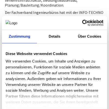
Verkehrsinfrastruktur, Siedlungswasserbau,
Downloads, Links & Infos
Planung/Bauleitung/Koordination.
NEWS
Der Fachverband Ingenieurbüros hat mit der INFO-TECHNO
Baudatenbank GmbH einen Vertrag abgeschlossen, der für
Ingenieurbüros einen kostenlosen Zugang zum Portal
NICHT AMTLICHE SACHVERSTÄNDIGE
AUSSCHREIBUNG.AT
ermöglicht.
Nähere Informationen erhalten Sie im
geschützten
Zustimmung
Details
Über Cookies
Bereich
für Mitglieder, indem Sie einen Zugang anfordern.
Diese Webseite verwendet Cookies
Wir verwenden Cookies, um Inhalte und Anzeigen zu
Wenn Sie bereits einen Zugang haben, können Sie
personalisieren, Funktionen für soziale Medien anbieten
direkt bei AUSSCHREIBUNG.AT einsteigen
zu können und die Zugriffe auf unsere Website zu
analysieren. Außerdem geben wir Informationen zu Ihrer
Verwendung unserer Website an unsere Partner für
soziale Medien, Werbung und Analysen weiter. Unsere
Partner führen diese Informationen möglicherweise mit
Bitte geben Sie Ihre E-Mail Adresse ein um Zugang zu
diesem Bereich zu erhalten.
weiteren Daten zusammen, die Sie ihnen bereitgestellt
haben oder die sie im Rahmen Ihrer Nutzung der Dienste