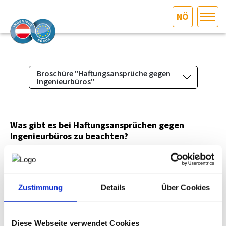
NÖ
HOME
Bundesland auswählen
Broschüre "Haftungsansprüche gegen
AKTUELLES/INGOO
Ingenieurbüros"
Das Ingenieurbüro
DAS INGENIEURBÜRO
Berufsbild & Gründung
Was gibt es bei Haftungsansprüchen gegen
INTERESSEN­VERTRETUNG
Ingenieurbüros zu beachten?
Branchenrecht
Allgemeine Geschäftsbedingungen
MITGLIEDER­VERZEICHNIS
Antworten darauf finden Sie in der Broschüre "
Standesregeln
Haftungsansprüche gegen Ingenieurbüros - Abwehr und
Umgang".
Zustimmung
Details
Über Cookies
Kollektivvertrag
SERVICE
Haftungsansprüche
(895 KB)
Versicherung NÖ
KONTAKT
Fachgebiete
Diese Webseite verwendet Cookies