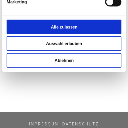
Marketing
Bitte
akzeptieren Sie Marketing-
Alle zulassen
Cookies
, um dieses Video anzusehen.
Auswahl erlauben
Ablehnen
IMPRESSUM
DATENSCHUTZ