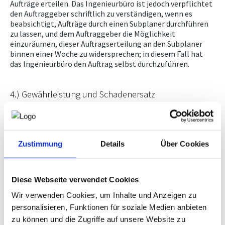
Aufträge erteilen. Das Ingenieurbüro ist jedoch verpflichtet
den Auftraggeber schriftlich zu verständigen, wenn es
beabsichtigt, Aufträge durch einen Subplaner durchführen
zu lassen, und dem Auftraggeber die Möglichkeit
einzuräumen, dieser Auftragserteilung an den Subplaner
binnen einer Woche zu widersprechen; in diesem Fall hat
das Ingenieurbüro den Auftrag selbst durchzuführen.
4.) Gewährleistung und Schadenersatz
a) Gewährleistungsansprüche können nur nach
Mängelrügen erhoben werden, die ausschließlich durch
eingeschriebenen Brief binnen 14 Tage ab Übergabe der
Zustimmung
Details
Über Cookies
Leistung oder Teilleistung zu erfolgen hat.
b) Ansprüche auf Wandlung und Preisminderung sind
ausgeschlossen. Ansprüche auf Verbesserung bzw. Nachtrag
Diese Webseite verwendet Cookies
des Fehlenden sind vom Ingenieurbüro innerhalb
angemessener Frist, die im allgemeinen ein Drittel der für
Wir verwenden Cookies, um Inhalte und Anzeigen zu
die Durchführung der Leistung vereinbarten Frist betragen
personalisieren, Funktionen für soziale Medien anbieten
soll, zu erfüllen. Ein Anspruch auf Verspätungsschaden
zu können und die Zugriffe auf unsere Website zu