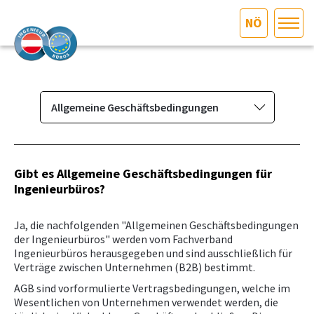
NÖ
HOME
Bundesland auswählen
AKTUELLES/INGOO
Allgemeine Geschäftsbedingungen
Das Ingenieurbüro
DAS INGENIEURBÜRO
Berufsbild & Gründung
Gibt es Allgemeine Geschäftsbedingungen für
INTERESSEN­VERTRETUNG
Ingenieurbüros?
Branchenrecht
Allgemeine Geschäftsbedingungen
MITGLIEDER­VERZEICHNIS
Ja, die nachfolgenden "Allgemeinen Geschäftsbedingungen
Standesregeln
der Ingenieurbüros" werden vom Fachverband
Ingenieurbüros herausgegeben und sind ausschließlich für
Kollektivvertrag
SERVICE
Verträge zwischen Unternehmen (B2B) bestimmt.
Versicherung NÖ
AGB sind vorformulierte Vertragsbedingungen, welche im
KONTAKT
Wesentlichen von Unternehmen verwendet werden, die
Fachgebiete