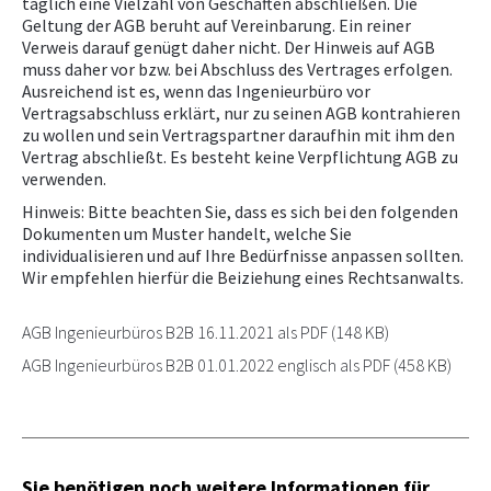
täglich eine Vielzahl von Geschäften abschließen. Die
Geltung der AGB beruht auf Vereinbarung. Ein reiner
Broschüre "Haftungsansprüche
NEWS
Verweis darauf genügt daher nicht. Der Hinweis auf AGB
gegen Ingenieurbüros"
muss daher vor bzw. bei Abschluss des Vertrages erfolgen.
Ausreichend ist es, wenn das Ingenieurbüro vor
Aon klärt auf...
NICHT AMTLICHE SACHVERSTÄNDIGE
Vertragsabschluss erklärt, nur zu seinen AGB kontrahieren
Vorbereitungskurs und
zu wollen und sein Vertragspartner daraufhin mit ihm den
Vertrag abschließt. Es besteht keine Verpflichtung AGB zu
Befähigungsprüfung
verwenden.
Normenpaket
Hinweis: Bitte beachten Sie, dass es sich bei den folgenden
Ausschreibungsplattform
Dokumenten um Muster handelt, welche Sie
individualisieren und auf Ihre Bedürfnisse anpassen sollten.
Leistungsbilder/Leistungsmodelle
Wir empfehlen hierfür die Beiziehung eines Rechtsanwalts.
Downloads, Links & Infos
AGB Ingenieurbüros B2B 16.11.2021 als PDF
(148 KB)
AGB Ingenieurbüros B2B 01.01.2022 englisch als PDF
(458 KB)
Sie benötigen noch weitere Informationen für