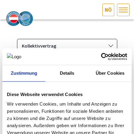
NÖ
HOME
Bundesland auswählen
AKTUELLES/INGOO
Kollektivvertrag
Das Ingenieurbüro
DAS INGENIEURBÜRO
Berufsbild & Gründung
Zustimmung
Details
Über Cookies
Welcher Kollektivvertrag gilt für Ingenieurbüros?
INTERESSEN­VERTRETUNG
Branchenrecht
Für Ingenieurbüros gilt seit 1.1.2020 der
Kollektivvertrag
Allgemeine Geschäftsbedingungen
Diese Webseite verwendet Cookies
MITGLIEDER­VERZEICHNIS
für Angestellte in Information und Consulting
:
Standesregeln
Wir verwenden Cookies, um Inhalte und Anzeigen zu
Kollektivvertrag Information und Consulting 2026
personalisieren, Funktionen für soziale Medien anbieten
Kollektivvertrag
SERVICE
Gehaltsordnung Information und Consulting, Angestellte,
zu können und die Zugriffe auf unsere Website zu
gültig ab 1.1.2026 - WKO
Versicherung NÖ
analysieren. Außerdem geben wir Informationen zu Ihrer
Information zum KV-Abschluss 2026 für Angestellte in
KONTAKT
Fachgebiete
Verwendung unserer Website an unsere Partner für