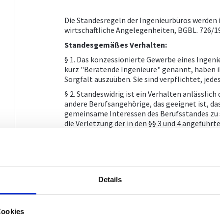
Die Standesregeln der Ingenieurbüros werden 
wirtschaftliche Angelegenheiten, BGBL. 726/19
Standesgemäßes Verhalten:
§ 1. Das konzessionierte Gewerbe eines Inge
kurz "Beratende Ingenieure" genannt, haben 
Sorgfalt auszuüben. Sie sind verpflichtet, jede
§ 2. Standeswidrig ist ein Verhalten anlässlic
andere Berufsangehörige, das geeignet ist, d
gemeinsame Interessen des Berufsstandes zu sc
die Verletzung der in den §§ 3 und 4 angeführ
§ 3. Beratende Ingenieure sind anlässlich de
insbesondere zur Einhaltung der nachstehende
Beratende Ingenieure sind im Interesse i
jeweiligen Auftraggebers unbeeinflusst 
Details
Werden Beratende Ingenieure von ihren 
des Auftrages zu vertreten, so sind sie 
bürgerlichen Rechtes als Gewalthaber tr
vorzukehren, was sie für nützlich und n
Cookies
haben bei der Durchführung ihrer Aufträ