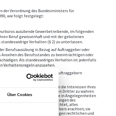
in der Verordnung des Bundesministers für
90, wie folgt festgelegt:
nieurbüros ausübende Gewerbetreibende, im folgenden
ihren Beruf gewissenhaft und mit der gebotenen
s standeswidrige Verhalten (§ 2) zu unterlassen.
h der Berufsausübung in Bezug auf Auftraggeber oder
as Ansehen des Berufsstandes zu beeinträchtigen oder
hädigen. Als standeswidriges Verhalten ist jedenfalls
ten Verhaltensregeln anzusehen.
r Berufsausübung gegenüber ihren Auftraggebern
n Verhaltensregeln verpflichtet:
hrer Auftraggeber tätig und haben die Interessen ihres
von den eigenen und den Interessen Dritter zu wahren.
Über Cookies
Auftraggebern bevollmächtigt, sie in Angelegenheiten
unbeschadet der sie nach den Regelungen des
effenden Verpflichtungen verpflichtet, alles
otwendig zum Wohle des Auftraggebers erachten; sie
ge unter Beachtung der einschlägigen rechtlichen und