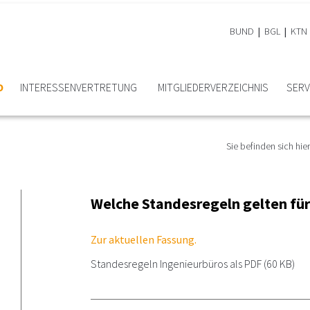
BUND
BGL
KTN
O
INTERESSEN­VERTRETUNG
MITGLIEDER­VERZEICHNIS
SERV
Sie befinden sich hier
Welche Standesregeln gelten für
Zur aktuellen Fassung.
Standesregeln Ingenieurbüros als PDF
(60 KB)