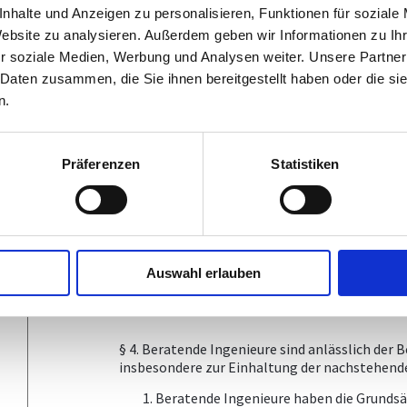
technischen Vorschriften wirtschaftlich 
nhalte und Anzeigen zu personalisieren, Funktionen für soziale
Interessenskonflikte sind zu vermeiden. 
Website zu analysieren. Außerdem geben wir Informationen zu I
Interesse an einem Patent, einem einsc
das seine Unparteilichkeit bei der Ausfü
r soziale Medien, Werbung und Analysen weiter. Unsere Partner
könnte, ist er verhalten, den Auftragge
 Daten zusammen, die Sie ihnen bereitgestellt haben oder die s
Als Vergütung beruflicher Leistungen dü
gezahlten Honorare entgegengenommen 
n.
Zuwendungen, die ihnen von Dritten ange
oder Unabhängigkeit beeinträchtigen kö
Vorkehrungen zu treffen, dass Zuwendung
angenommen werden, wenn solche Zuwend
Präferenzen
Statistiken
Unabhängigkeit des Mitarbeiters beeint
Beratende Ingenieure sind zur Verschwi
Berufsausübung von ihren Auftraggebern
Verschwiegenheitspflicht entfällt, wenn
Gewerbetreibenden ausdrücklich von dies
weiters insoweit nicht zur Verschwiegenh
Verschwiegenheitspflicht der Durchsetz
Auswahl erlauben
Honorarforderungen, Schadenersatzanspr
verwaltungsrechtlicher Nachteile entg
§ 4. Beratende Ingenieure sind anlässlich de
insbesondere zur Einhaltung der nachstehende
Beratende Ingenieure haben die Grunds