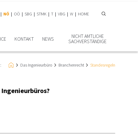
NÖ
OÖ
SBG
STMK
T
VBG
W
HOME
NICHT AMTLICHE
ICE
KONTAKT
NEWS
SACHVERSTÄNDIGE
:
Das Ingenieurbüro
Branchenrecht
Standesregeln
 Ingenieurbüros?