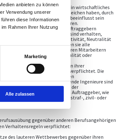
und sorgfältig vorzugehen.
 Medien anbieten zu können
Sollte ein Beratender Ingenieur ein wirtschaftliches
hrer Verwendung unserer
hlägigen Unternehmen oder dergleichen haben, durch
hrung des ihm erteilten Auftrages beeinflusst sein
 führen diese Informationen
ber darüber umgehend zu informieren.
ie im Rahmen Ihrer Nutzung
rfen ausschließlich die von den Auftraggebern
werden. Beratende Ingenieure sind verhalten,
boten werden und die ihre Objektivität, Neutralität
nnten, abzulehnen; weiters haben sie alle
en von Dritten auch nicht von ihren Mitarbeitern
ungen die Objektivität, Neutralität oder
Marketing
rächtigen könnten.
egenheit über die ihnen im Rahmen ihrer
 anvertrauten Angelegenheiten verpflichtet. Die
 und insoweit der Auftraggeber den
er Pflicht entbunden hat. Beratende Ingenieure sind
eit verpflichtet, als die Wahrung der
ung eigener Ansprüche gegen den Auftraggeber, wie
Alle zulassen
üche usw., oder der Abwendung straf-, zivil- oder
egenstehen würde.
r Berufsausübung gegenüber anderen Berufsangehörigen
n Verhaltensregeln verpflichtet:
ätze des lauteren Wettbewerbes gegenüber ihren