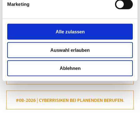
BERUFSHAFTPFLICHTVERSICHERUNG - WAS IST
Marketing
WICHTIG?
#05-2025 | UNTERSCHIED BETRIEBSHAFTPFLICHT-
UND PLANUNGSHAFTPFLICHTVERSICHERUNG
Alle zulassen
#06-2026 | PFLICHTEN UND OBLIEGENHEITEN BEI DER
Auswahl erlauben
BERUFSHAFTPFLICHTVERSICHERUNG
Ablehnen
#07-2026 | IST IHRE VERSICHERUNGSSUMME NOCH
AUSREICHEND?
#08-2026 | CYBERRISIKEN BEI PLANENDEN BERUFEN.