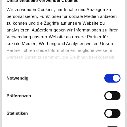
Diese Webseite verwendet Cookies
Broschüre "Haftungsansprüche
Wir verwenden Cookies, um Inhalte und Anzeigen zu
NEWS
gegen Ingenieurbüros"
personalisieren, Funktionen für soziale Medien anbieten
zu können und die Zugriffe auf unsere Website zu
... der Versicherungsblog,
Aon klärt auf...
NICHT AMTLICHE SACHVERSTÄNDIGE
der Ihre Fragen beantwortet.
analysieren. Außerdem geben wir Informationen zu Ihrer
Vorbereitungskurs und
Verwendung unserer Website an unsere Partner für
Befähigungsprüfung
soziale Medien, Werbung und Analysen weiter. Unsere
Normenpaket
Partner führen diese Informationen möglicherweise mit
#01-2024 | BAUKOSTEN STEIGEN -
weiteren Daten zusammen, die Sie ihnen bereitgestellt
BERUFSHAFTPFLICHT-VERSICHERUNGSSUMME
Ausschreibungsplattform
haben oder die sie im Rahmen Ihrer Nutzung der Dienste
PRÜFEN
Leistungsbilder/Leistungsmodelle
gesammelt haben.
Einwilligungsauswahl
Notwendig
#02-2025 | NEUES JAHR - NEUES RISIKO? PRÜFEN SIE
Downloads, Links & Infos
IHREN BERUFSHAFTPFLICHTVERTRAG!
Präferenzen
#03-2025 | AUFTRAGGEBER VERLANGEN
VERSICHERUNGSNACHWEISE - WAS TUN?
Statistiken
#04-2025 | ABSCHLUSS